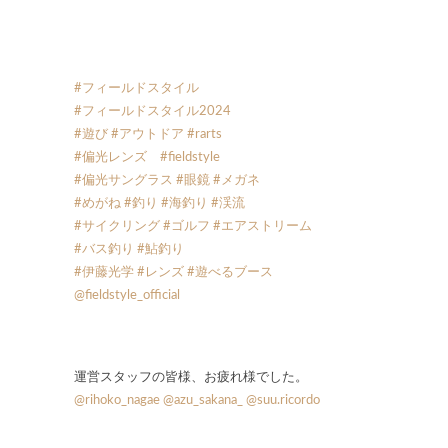
#フィールドスタイル
#フィールドスタイル2024
#遊び
#アウトドア
#rarts
#偏光レンズ
#fieldstyle
#偏光サングラス
#眼鏡
#メガネ
#めがね
#釣り
#海釣り
#渓流
#サイクリング
#ゴルフ
#エアストリーム
#バス釣り
#鮎釣り
#伊藤光学
#レンズ
#遊べるブース
@fieldstyle_official
運営スタッフの皆様、お疲れ様でした。
@rihoko_nagae
@azu_sakana_
@suu.ricordo