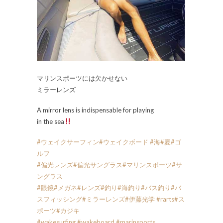
マリンスポーツには欠かせない
ミラーレンズ
A mirror lens is indispensable for playing
in the sea
#ウェイクサーフィン
#ウェイクボード
#海
#夏
#ゴ
ルフ
#偏光レンズ
#偏光サングラス
#マリンスポーツ
#サ
ングラス
#眼鏡
#メガネ
#レンズ
#釣り
#海釣り
#バス釣り
#バ
スフィッシング
#ミラーレンズ
#伊藤光学
#rarts
#ス
ポーツ
#カジキ
#wakesurfing
#wakeboard
#marinsports